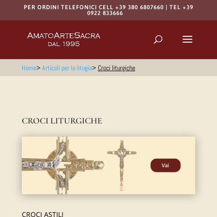
PER ORDINI TELEFONICI CELL +39 380 6807660 | TEL +39
0922 833666
Products
search
RICERCA
Home
>
Articoli per la litugia
>
Croci liturgiche
CROCI LITURGICHE
CROCI ASTILI