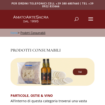
PER ORDINI TELEFONICI CELL +39 380 6807660 | TEL +39
0922 833666
Products
search
RICERCA
Home
>
Prodotti Consumabili
PRODOTTI CONSUMABILI
PARTICOLE, OSTIE & VINO
All’interno di questa categoria troverai una vasta