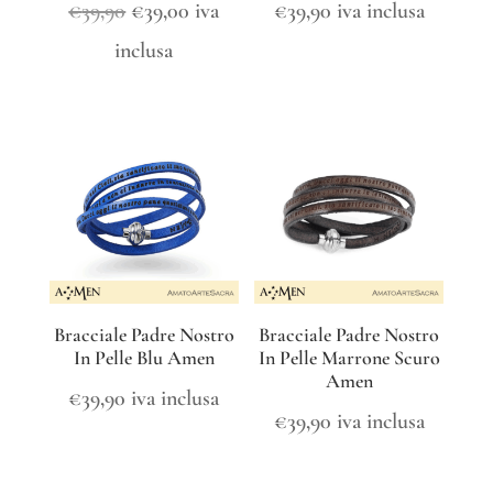
Il
Il
€
39,90
€
39,00
iva
€
39,90
iva inclusa
prezzo
prezzo
inclusa
originale
attuale
era:
è:
€39,90.
€39,00.
Bracciale Padre Nostro
Bracciale Padre Nostro
In Pelle Blu Amen
In Pelle Marrone Scuro
Amen
€
39,90
iva inclusa
€
39,90
iva inclusa