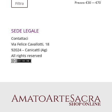
Prezzo
Prezzo
Prezzo:
€30
—
€70
Filtra
Min
Max
SEDE LEGALE
Contattaci
Via Felice Cavallotti, 18
92024 – Canicattì (Ag)
All rights reserved