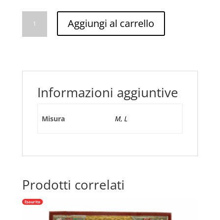
Bracciale
Aggiungi al carrello
Pater
Noster
In
Pelle
Marrone
Amen
Informazioni aggiuntive
quantità
Misura
M, L
Prodotti correlati
Esaurito