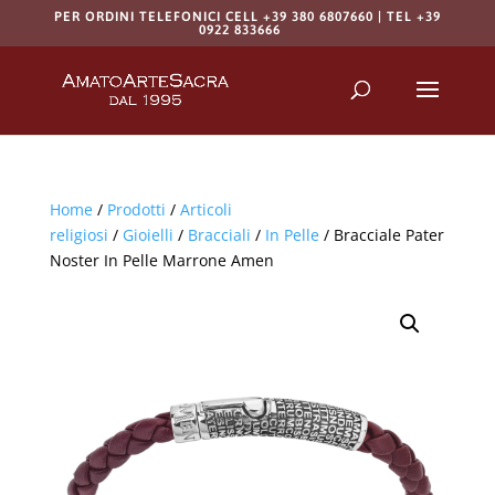
PER ORDINI TELEFONICI CELL +39 380 6807660 | TEL +39
0922 833666
Products
search
RICERCA
Home
/
Prodotti
/
Articoli
religiosi
/
Gioielli
/
Bracciali
/
In Pelle
/ Bracciale Pater
Noster In Pelle Marrone Amen