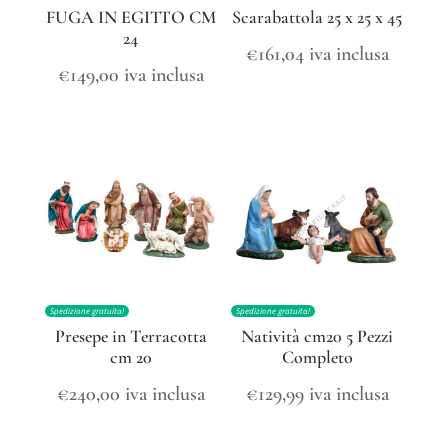
FUGA IN EGITTO CM
Scarabattola 25 x 25 x 45
24
€
161,04
iva inclusa
€
149,00
iva inclusa
Spedizione gratuita!
Spedizione gratuita!
Presepe in Terracotta
Natività cm20 5 Pezzi
cm 20
Completo
€
240,00
iva inclusa
€
129,99
iva inclusa