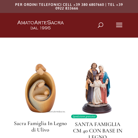
PER ORDINI TELEFONICI CELL +39 380 6807660 | TEL +39
0922 833666
Products
search
RICERCA
Spedizione gratuita!
Sacra Famiglia In Legno
SANTA FAMIGLIA
di Ulivo
CM 40 CON BASE IN
LEGNO