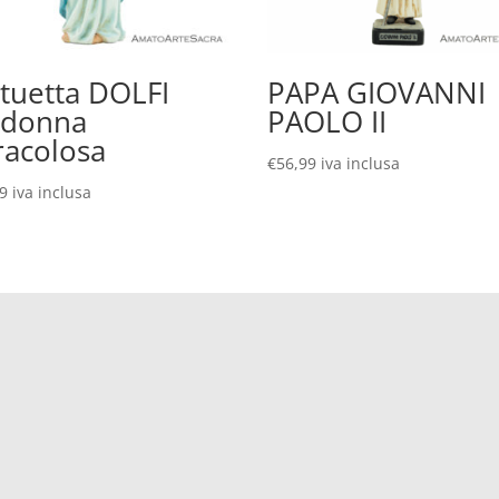
atuetta DOLFI
PAPA GIOVANNI
donna
PAOLO II
racolosa
€
56,99
iva inclusa
99
iva inclusa