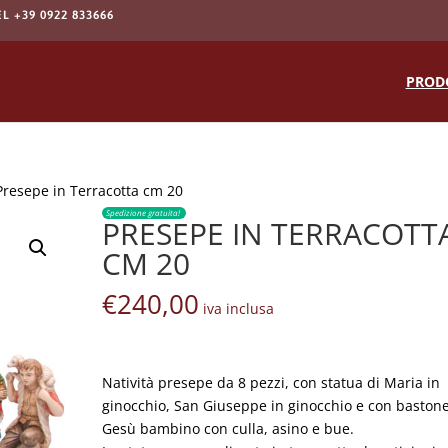
EL +39 0922 833666
Products
search
PROD
Presepe in Terracotta cm 20
Spedizione gratuita!
PRESEPE IN TERRACOTT
CM 20
€
240,00
iva inclusa
Natività presepe da 8 pezzi, con statua di Maria in
ginocchio, San Giuseppe in ginocchio e con bastone
Gesù bambino con culla, asino e bue.