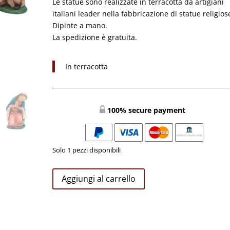
Le statue sono realizzate in terracotta da artigiani
italiani leader nella fabbricazione di statue religios
Dipinte a mano.
La spedizione è gratuita.
In terracotta
100% secure payment
Solo 1 pezzi disponibili
Presepe
Aggiungi al carrello
in
Terracotta
cm
20