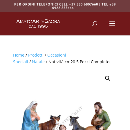
PER ORDINI TELEFONICI CELL +39 380 6807660 | TEL +39
0922 833666
Products
search
RICERCA
Home
/
Prodotti
/
Occasioni
Speciali
/
Natale
/ Natività cm20 5 Pezzi Completo