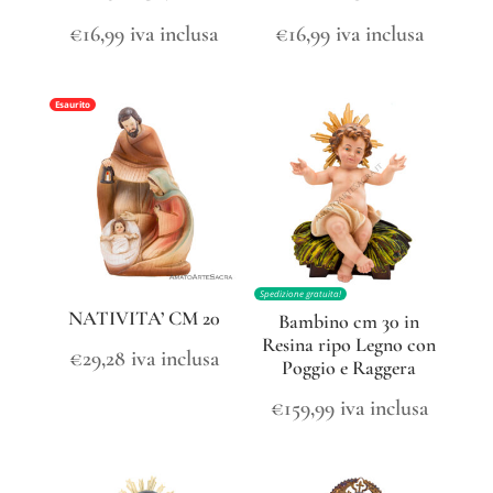
€
16,99
iva inclusa
€
16,99
iva inclusa
Esaurito
Spedizione gratuita!
NATIVITA’ CM 20
Bambino cm 30 in
Resina ripo Legno con
€
29,28
iva inclusa
Poggio e Raggera
€
159,99
iva inclusa