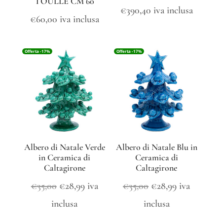
TOULLE CM 60
€
390,40
iva inclusa
€
60,00
iva inclusa
Offerta -17%
Offerta -17%
Albero di Natale Verde
Albero di Natale Blu in
in Ceramica di
Ceramica di
Caltagirone
Caltagirone
Il
Il
Il
Il
€
35,00
€
28,99
iva
€
35,00
€
28,99
iva
prezzo
prezzo
prezzo
prezzo
inclusa
inclusa
originale
attuale
originale
attuale