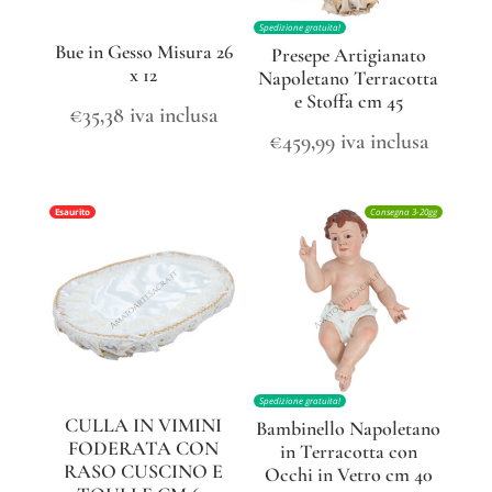
Spedizione gratuita!
Bue in Gesso Misura 26
Presepe Artigianato
x 12
Napoletano Terracotta
e Stoffa cm 45
€
35,38
iva inclusa
€
459,99
iva inclusa
Esaurito
Consegna 3-20gg
Spedizione gratuita!
CULLA IN VIMINI
Bambinello Napoletano
FODERATA CON
in Terracotta con
RASO CUSCINO E
Occhi in Vetro cm 40