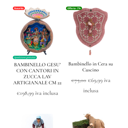
era:
è:
era:
è:
Esaurito
Offerta -7%
€35,00.
€28,99.
€35,00.
€28,99.
Spedizione gratuita!
Bambinello in Cera su
BAMBINELLO GESU’
Cuscino
CON CANTORI IN
ZUCCA LAV
Il
Il
€
75,00
€
69,99
iva
ARTIGIANALE CM 22
prezzo
prezzo
inclusa
€
198,99
iva inclusa
originale
attuale
era:
è:
€75,00.
€69,99.