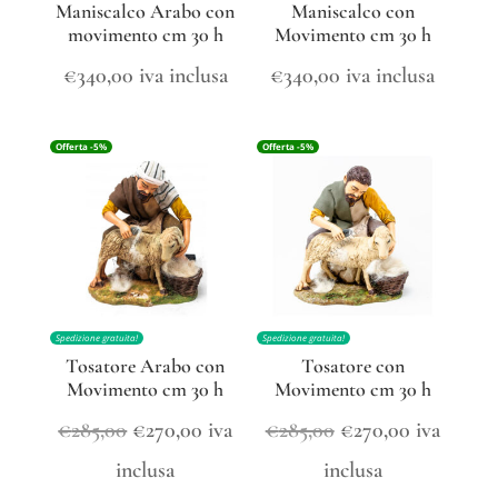
Maniscalco Arabo con
Maniscalco con
movimento cm 30 h
Movimento cm 30 h
€
340,00
iva inclusa
€
340,00
iva inclusa
Offerta -5%
Offerta -5%
Spedizione gratuita!
Spedizione gratuita!
Tosatore Arabo con
Tosatore con
Movimento cm 30 h
Movimento cm 30 h
Il
Il
Il
Il
€
285,00
€
270,00
iva
€
285,00
€
270,00
iva
prezzo
prezzo
prezzo
prezzo
inclusa
inclusa