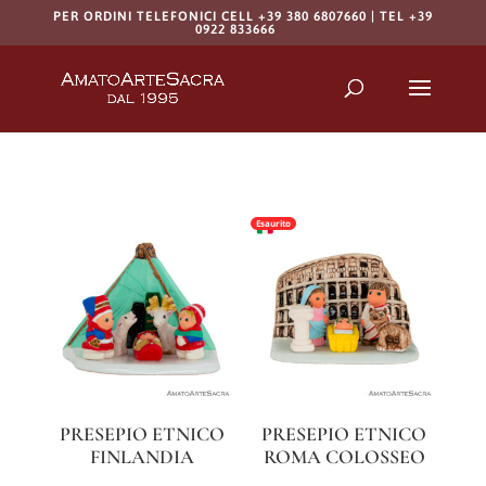
PER ORDINI TELEFONICI CELL +39 380 6807660 | TEL +39
0922 833666
Products
search
RICERCA
Esaurito
PRESEPIO ETNICO
PRESEPIO ETNICO
FINLANDIA
ROMA COLOSSEO