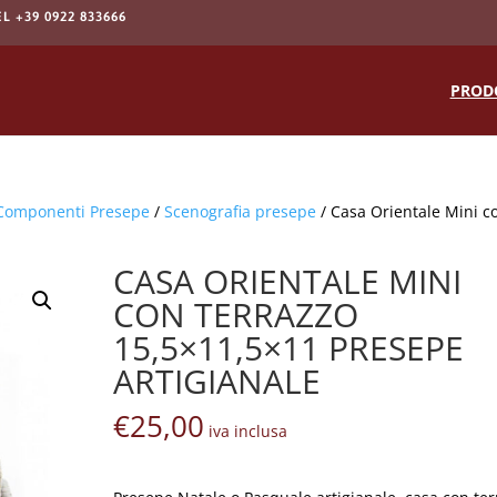
EL +39 0922 833666
Products
search
PROD
Componenti Presepe
/
Scenografia presepe
/ Casa Orientale Mini c
CASA ORIENTALE MINI
CON TERRAZZO
15,5×11,5×11 PRESEPE
ARTIGIANALE
€
25,00
iva inclusa