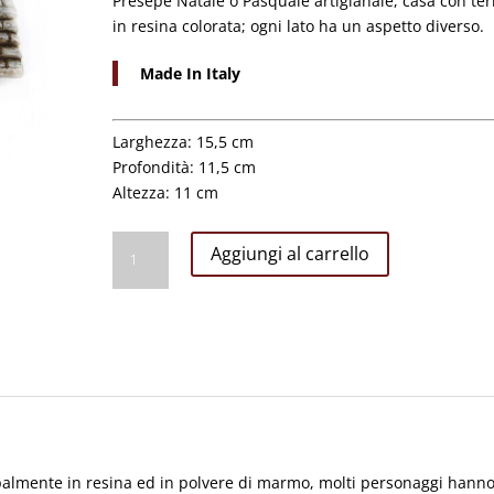
Presepe Natale o Pasquale artigianale, casa con ter
in resina colorata; ogni lato ha un aspetto diverso.
Made In Italy
Larghezza: 15,5 cm
Profondità: 11,5 cm
Altezza: 11 cm
Casa
Aggiungi al carrello
Orientale
Mini
con
Terrazzo
15,5x11,5x11
Presepe
Artigianale
quantità
ipalmente in resina ed in polvere di marmo, molti personaggi hann