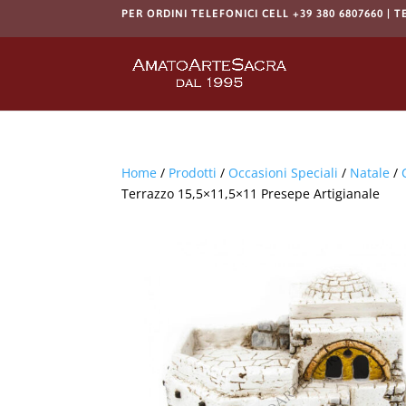
PER ORDINI TELEFONICI CELL +39 380 6807660 | T
Home
/
Prodotti
/
Occasioni Speciali
/
Natale
/
Terrazzo 15,5×11,5×11 Presepe Artigianale