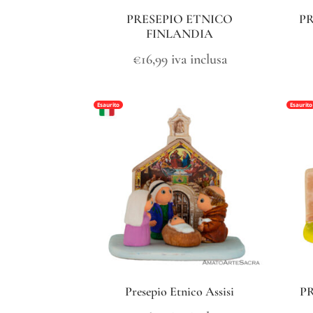
PRESEPIO ETNICO
P
FINLANDIA
€
16,99
iva inclusa
Esaurito
Esaurito
Presepio Etnico Assisi
P