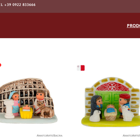
EL +39 0922 833666
Products
search
PROD