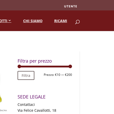
UTENTE
RICERCA
OTTI
CHI SIAMO
RICAMI
Filtra per prezzo
Prezzo
Prezzo
Prezzo:
€10
—
€200
Filtra
Min
Max
SEDE LEGALE
Contattaci
Via Felice Cavallotti, 18