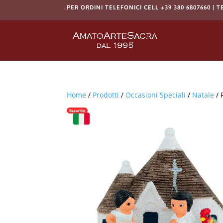
PER ORDINI TELEFONICI CELL +39 380 6807660 | T
Home
/
Prodotti
/
Occasioni Speciali
/
Natale
/ 
Esaurito