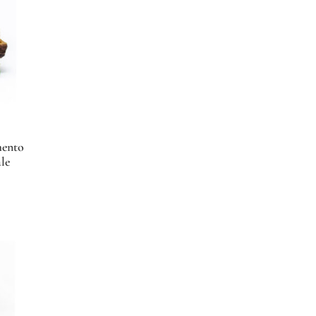
mento
le