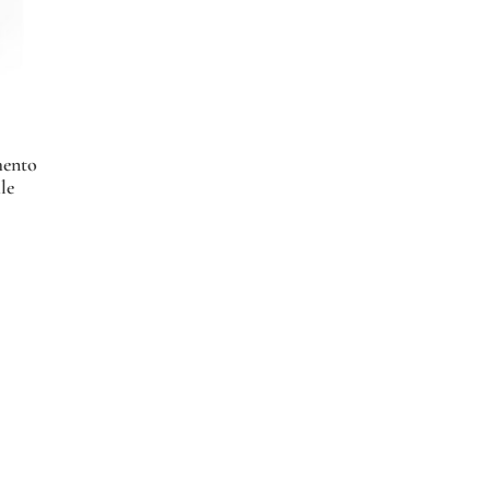
mento
le