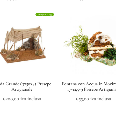
Consegna 3-20gg
da Grande 63x50x45 Presepe
Fontana con Acqua in Movi
Artigianale
17×12,5×9 Presepe Artigiana
€
200,00
iva inclusa
€
55,00
iva inclusa