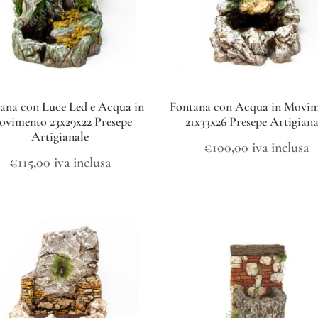
ana con Luce Led e Acqua in
Fontana con Acqua in Movi
vimento 23x29x22 Presepe
21x33x26 Presepe Artigiana
Artigianale
€
100,00
iva inclusa
€
115,00
iva inclusa