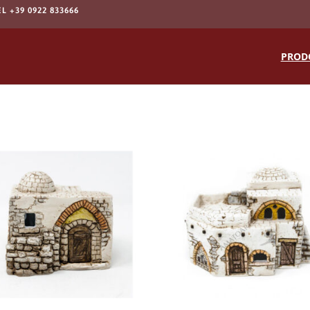
EL +39 0922 833666
Products
search
PROD