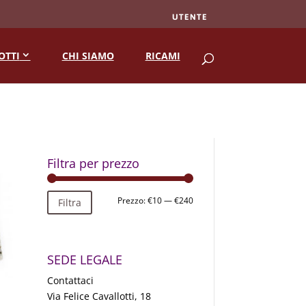
UTENTE
RICERCA
OTTI
CHI SIAMO
RICAMI
Filtra per prezzo
Prezzo
Prezzo
Prezzo:
€10
—
€240
Filtra
Min
Max
SEDE LEGALE
Contattaci
Via Felice Cavallotti, 18