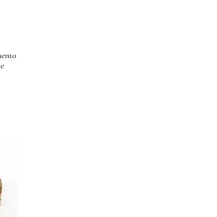
mento
le