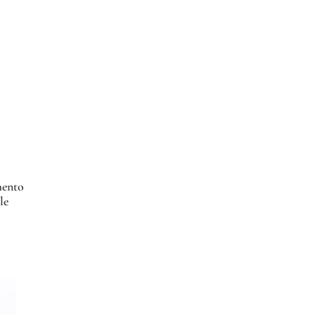
mento
le