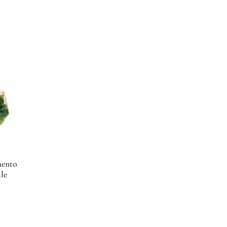
mento
le