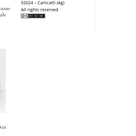
92024 – Canicattì (Ag)
razzo
All rights reserved
nale
x22