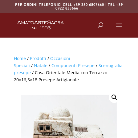
PER ORDINI TELEFONICI CELL +39 380 6807660 | TEL +39
0922 833666
Products
search
RICERCA
Home
/
Prodotti
/
Occasioni
Speciali
/
Natale
/
Componenti Presepe
/
Scenografia
presepe
/ Casa Orientale Media con Terrazzo
20×16,5×18 Presepe Artigianale