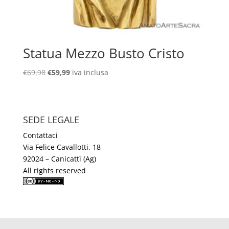
Statua Mezzo Busto Cristo
Il
Il
€
69,98
€
59,99
iva inclusa
prezzo
prezzo
originale
attuale
era:
è:
SEDE LEGALE
€69,98.
€59,99.
Contattaci
Via Felice Cavallotti, 18
92024 – Canicattì (Ag)
All rights reserved