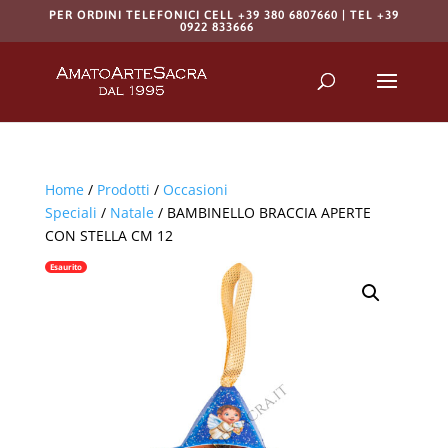
PER ORDINI TELEFONICI CELL +39 380 6807660 | TEL +39
0922 833666
Products
search
RICERCA
Home
/
Prodotti
/
Occasioni
Speciali
/
Natale
/ BAMBINELLO BRACCIA APERTE
CON STELLA CM 12
Esaurito