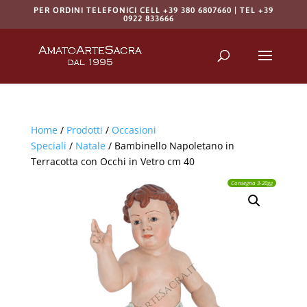
PER ORDINI TELEFONICI CELL +39 380 6807660 | TEL +39
0922 833666
Products
search
RICERCA
Home
/
Prodotti
/
Occasioni
Speciali
/
Natale
/ Bambinello Napoletano in
Terracotta con Occhi in Vetro cm 40
Consegna 3-20gg