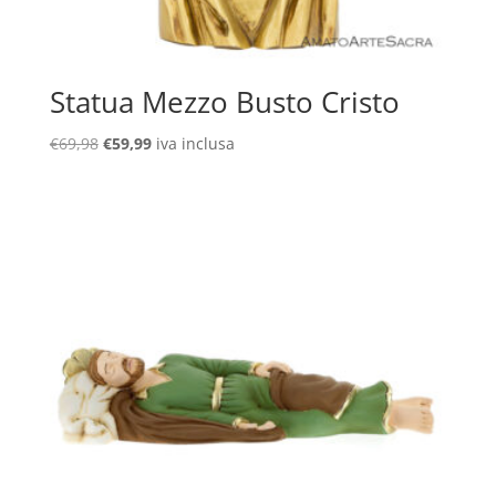
Statua Mezzo Busto Cristo
Il
Il
€
69,98
€
59,99
iva inclusa
prezzo
prezzo
originale
attuale
era:
è:
€69,98.
€59,99.