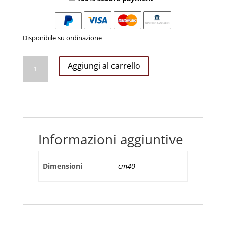
Disponibile su ordinazione
Bambinello
Aggiungi al carrello
Napoletano
in
Terracotta
con
Occhi
in
Informazioni aggiuntive
Vetro
cm
40
Dimensioni
cm40
quantità