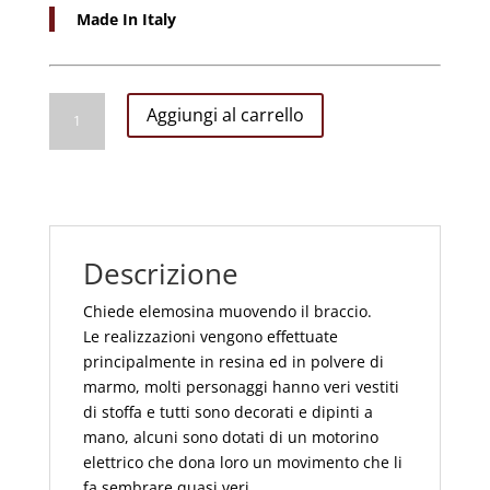
Made In Italy
Elemosinante
Aggiungi al carrello
Arabo
con
Movimento
cm
30
h
Descrizione
quantità
Chiede elemosina muovendo il braccio.
Le realizzazioni vengono effettuate
principalmente in resina ed in polvere di
marmo, molti personaggi hanno veri vestiti
di stoffa e tutti sono decorati e dipinti a
mano, alcuni sono dotati di un motorino
elettrico che dona loro un movimento che li
fa sembrare quasi veri.