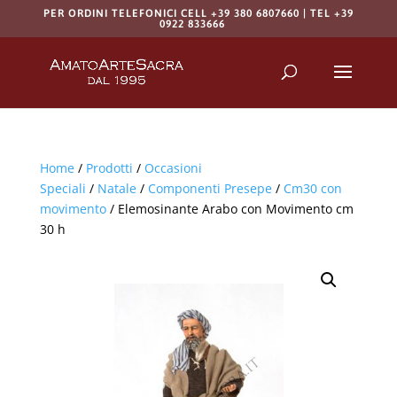
PER ORDINI TELEFONICI CELL +39 380 6807660 | TEL +39
0922 833666
Products
search
RICERCA
Home
/
Prodotti
/
Occasioni
Speciali
/
Natale
/
Componenti Presepe
/
Cm30 con
movimento
/ Elemosinante Arabo con Movimento cm
30 h