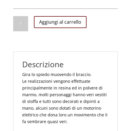
Uomo
Aggiungi al carrello
con
Spiedo
con
Movimento
cm
30
Descrizione
h
quantità
Gira lo spiedo muovendo il braccio.
Le realizzazioni vengono effettuate
principalmente in resina ed in polvere di
marmo, molti personaggi hanno veri vestiti
di stoffa e tutti sono decorati e dipinti a
mano, alcuni sono dotati di un motorino
elettrico che dona loro un movimento che li
fa sembrare quasi veri.