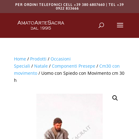
PER ORDINI TELEFONICI CELL +39 380 6807660 | TEL +39
0922 833666
Products
search
RICERCA
Home
/
Prodotti
/
Occasioni
Speciali
/
Natale
/
Componenti Presepe
/
Cm30 con
movimento
/ Uomo con Spiedo con Movimento cm 30
h