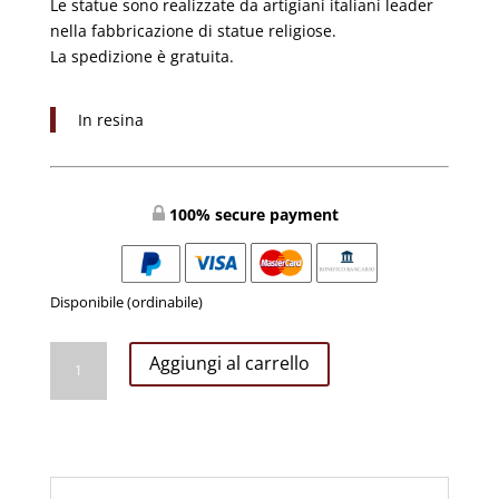
Le statue sono realizzate da artigiani italiani leader
nella fabbricazione di statue religiose.
La spedizione è gratuita.
In resina
100% secure payment
Disponibile (ordinabile)
Natività
Aggiungi al carrello
cm37
5
Pezzi
Completo
quantità