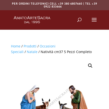
PER ORDINI TELEFONICI CELL +39 380 6807660 | TEL +39
0922 833666
Products
search
RICERCA
Home
/
Prodotti
/
Occasioni
Speciali
/
Natale
/ Natività cm37 5 Pezzi Completo