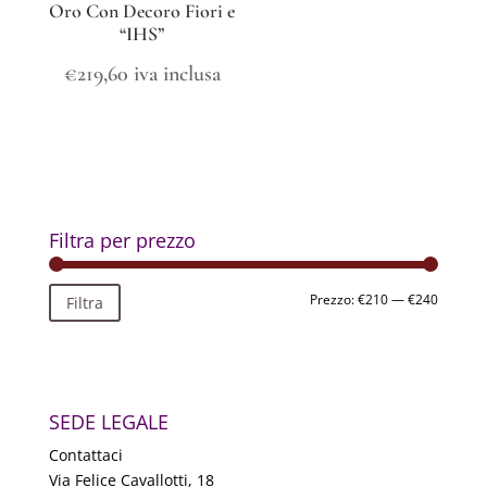
Oro Con Decoro Fiori e
“IHS”
€
219,60
iva inclusa
Filtra per prezzo
Prezzo
Prezzo
Prezzo:
€210
—
€240
Filtra
Min
Max
SEDE LEGALE
Contattaci
Via Felice Cavallotti, 18