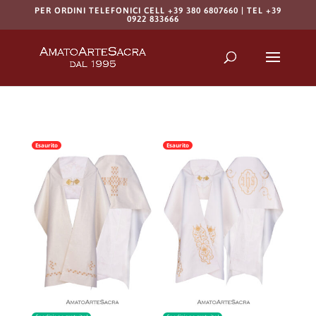
PER ORDINI TELEFONICI CELL +39 380 6807660 | TEL +39
0922 833666
Products
search
RICERCA
Esaurito
Esaurito