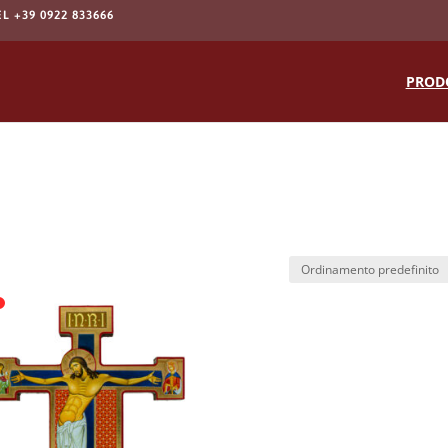
EL +39 0922 833666
Products
search
PROD
o