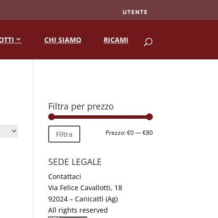
UTENTE
RICERCA
OTTI
CHI SIAMO
RICAMI
Filtra per prezzo
Prezzo
Prezzo
Prezzo:
€0
—
€80
Filtra
Min
Max
SEDE LEGALE
Contattaci
Via Felice Cavallotti, 18
92024 – Canicattì (Ag)
All rights reserved