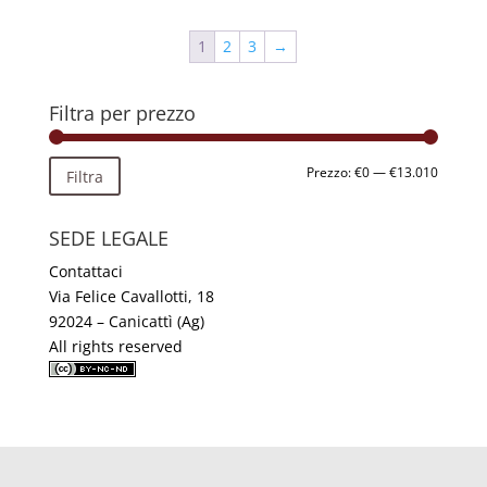
1
2
3
→
Filtra per prezzo
Prezzo
Prezzo
Prezzo:
€0
—
€13.010
Filtra
Min
Max
SEDE LEGALE
Contattaci
Via Felice Cavallotti, 18
92024 – Canicattì (Ag)
All rights reserved