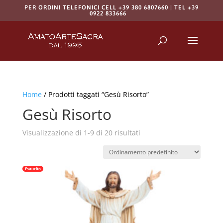
PER ORDINI TELEFONICI CELL +39 380 6807660 | TEL +39
0922 833666
Products
search
RICERCA
Home
/ Prodotti taggati “Gesù Risorto”
Gesù Risorto
Visualizzazione di 1-9 di 20 risultati
Esaurito