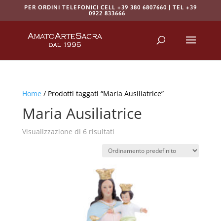
PER ORDINI TELEFONICI CELL +39 380 6807660 | TEL +39
0922 833666
Products
search
RICERCA
Home
/ Prodotti taggati “Maria Ausiliatrice”
Maria Ausiliatrice
Visualizzazione di 6 risultati