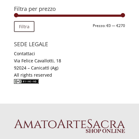
Filtra per prezzo
Prezzo
Prezzo
Prezzo:
€0
—
€270
Filtra
Min
Max
SEDE LEGALE
Contattaci
Via Felice Cavallotti, 18
92024 – Canicattì (Ag)
All rights reserved