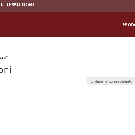
EL +39 0922 833666
Products
search
PROD
oni”
oni