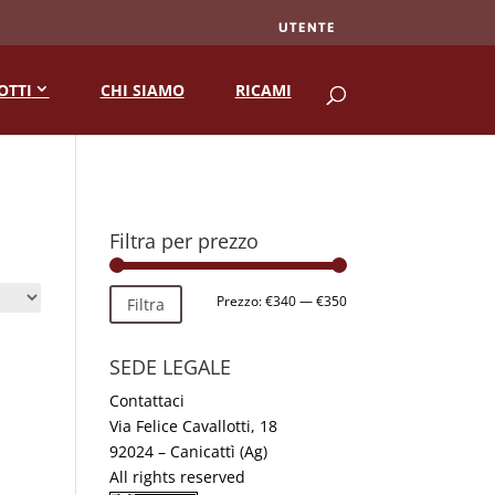
UTENTE
RICERCA
OTTI
CHI SIAMO
RICAMI
Filtra per prezzo
Prezzo
Prezzo
Prezzo:
€340
—
€350
Filtra
Min
Max
SEDE LEGALE
Contattaci
Via Felice Cavallotti, 18
92024 – Canicattì (Ag)
All rights reserved