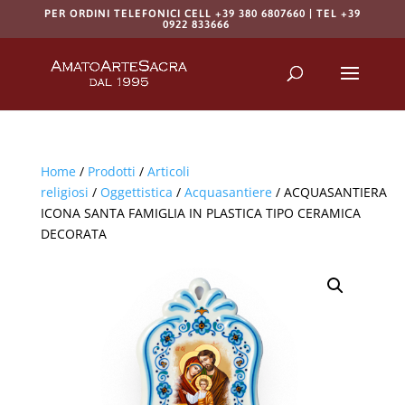
PER ORDINI TELEFONICI CELL +39 380 6807660 | TEL +39
0922 833666
Products
search
RICERCA
Home
/
Prodotti
/
Articoli
religiosi
/
Oggettistica
/
Acquasantiere
/ ACQUASANTIERA
ICONA SANTA FAMIGLIA IN PLASTICA TIPO CERAMICA
DECORATA