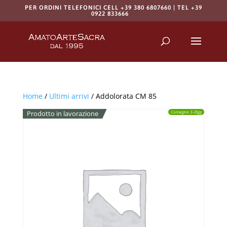
PER ORDINI TELEFONICI CELL +39 380 6807660 | TEL +39
0922 833666
Products
search
RICERCA
Home
/
Ultimi arrivi
/ Addolorata CM 85
Prodotto in lavorazione
Consegna 3-20gg