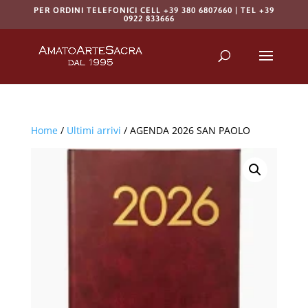
PER ORDINI TELEFONICI CELL +39 380 6807660 | TEL +39
0922 833666
Products
search
RICERCA
Home
/
Ultimi arrivi
/ AGENDA 2026 SAN PAOLO