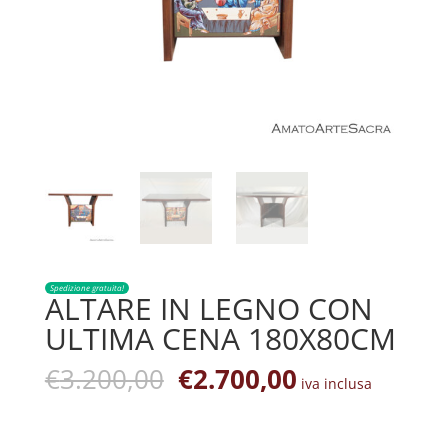
Spedizione gratuita!
ALTARE IN LEGNO CON
ULTIMA CENA 180X80CM
Il
Il
€
3.200,00
€
2.700,00
iva inclusa
prezzo
prezzo
originale
attuale
era:
è: