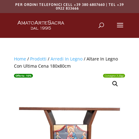
PER ORDINI TELEFONICI CELL +39 380 6807660 | TEL +39
0922 833666
Products
search
RICERCA
Home
/
Prodotti
/
Arredi In Legno
/ Altare In Legno
Con Ultima Cena 180x80cm
Offerta -16%
Consegna 3-20gg