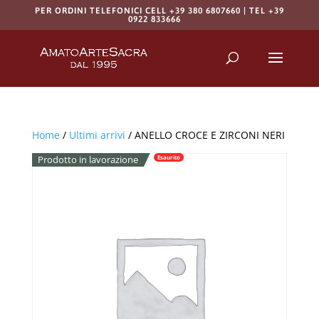
PER ORDINI TELEFONICI CELL +39 380 6807660 | TEL +39
0922 833666
Products
search
RICERCA
Home
/
Ultimi arrivi
/ ANELLO CROCE E ZIRCONI NERI
Prodotto in lavorazione
Esaurito