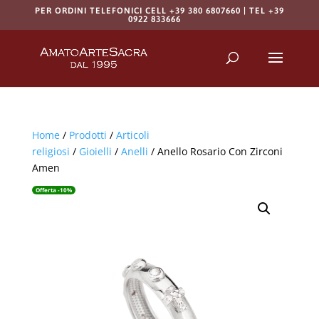
PER ORDINI TELEFONICI CELL +39 380 6807660 | TEL +39
0922 833666
Products
search
RICERCA
Home
/
Prodotti
/
Articoli
religiosi
/
Gioielli
/
Anelli
/ Anello Rosario Con Zirconi
Amen
Offerta -10%