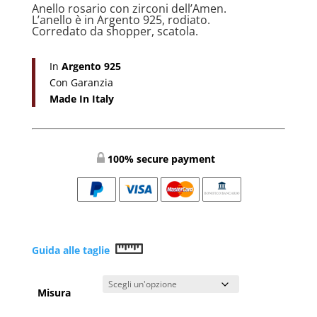
Anello rosario con zirconi dell’Amen.
era:
è:
L’anello è in Argento 925, rodiato.
€49,90.
€44,99.
Corredato da shopper, scatola.
In
Argento 925
Con Garanzia
Made In Italy
100% secure payment
Guida alle taglie
Misura