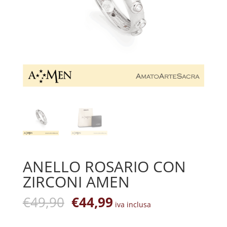
ANELLO ROSARIO CON
ZIRCONI AMEN
Il
Il
€
49,90
€
44,99
iva inclusa
prezzo
prezzo
originale
attuale