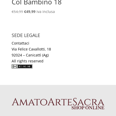
Col Bambino 18
Il
Il
€
54,99
€
49,99
iva inclusa
prezzo
prezzo
originale
attuale
era:
è:
SEDE LEGALE
€54,99.
€49,99.
Contattaci
Via Felice Cavallotti, 18
92024 – Canicattì (Ag)
All rights reserved