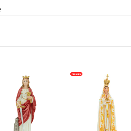
e
Esaurito