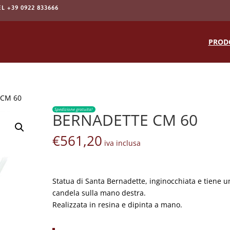
EL +39 0922 833666
Products
search
PROD
 CM 60
Spedizione gratuita!
BERNADETTE CM 60
€
561,20
iva inclusa
Statua di Santa Bernadette, inginocchiata e tiene u
candela sulla mano destra.
Realizzata in resina e dipinta a mano.