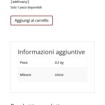
[addtoany]
Solo 1 pezzi disponibili
Bracciale
Aggiungi al carrello
Albero
della
Vita
Con
Angelo
Informazioni aggiuntive
Amen
quantità
Peso
0,5 kg
Misura
Unica