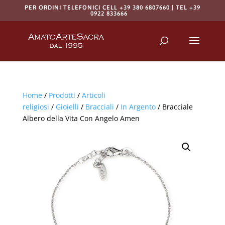
PER ORDINI TELEFONICI CELL +39 380 6807660 | TEL +39
0922 833666
Products
search
RICERCA
Home
/
Prodotti
/
Articoli
religiosi
/
Gioielli
/
Bracciali
/
In Argento
/ Bracciale
Albero della Vita Con Angelo Amen