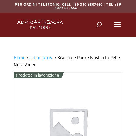
PER ORDINI TELEFONICI CELL +39 380 6807660 | TEL +39
0922 833666
Products
search
RICERCA
Home
/
Ultimi arrivi
/ Bracciale Padre Nostro In Pelle
Nera Amen
Prodotto in lavorazione