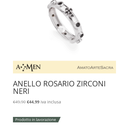
ANELLO ROSARIO ZIRCONI
NERI
Il
Il
€
49,90
€
44,99
iva inclusa
prezzo
prezzo
originale
attuale
Prodotto in lavorazione
era:
è:
€49,90.
€44,99.