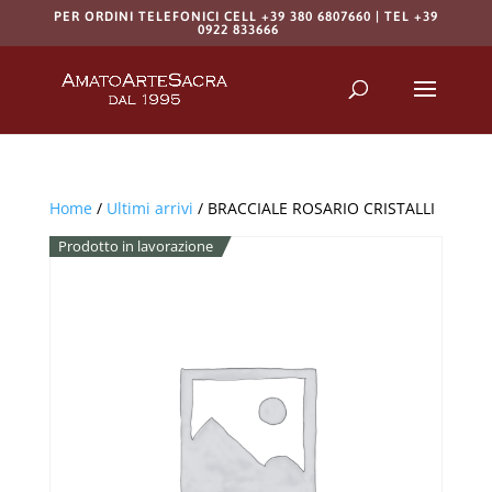
PER ORDINI TELEFONICI CELL +39 380 6807660 | TEL +39
0922 833666
Products
search
RICERCA
Home
/
Ultimi arrivi
/ BRACCIALE ROSARIO CRISTALLI
Prodotto in lavorazione