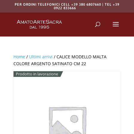
PER ORDINI TELEFONICI CELL +39 380 6807660 | TEL +39
0922 833666
Products
search
RICERCA
Home
/
Ultimi arrivi
/ CALICE MODELLO MALTA
COLORE ARGENTO SATINATO CM 22
Prodotto in lavorazione