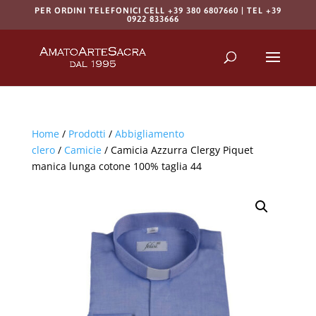
PER ORDINI TELEFONICI CELL +39 380 6807660 | TEL +39
0922 833666
Products
search
RICERCA
Home
/
Prodotti
/
Abbigliamento
clero
/
Camicie
/ Camicia Azzurra Clergy Piquet
manica lunga cotone 100% taglia 44