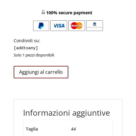
100% secure payment
Condividi su:
[addtoany]
Solo 1 pezzi disponibili
Camicia
Aggiungi al carrello
Azzurra
Clergy
Piquet
manica
lunga
Informazioni aggiuntive
cotone
100%
taglia
Taglia
44
44