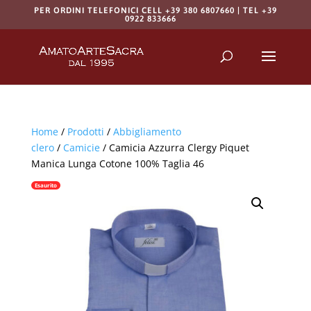
PER ORDINI TELEFONICI CELL +39 380 6807660 | TEL +39
0922 833666
Products
search
RICERCA
Home
/
Prodotti
/
Abbigliamento
clero
/
Camicie
/ Camicia Azzurra Clergy Piquet
Manica Lunga Cotone 100% Taglia 46
Esaurito