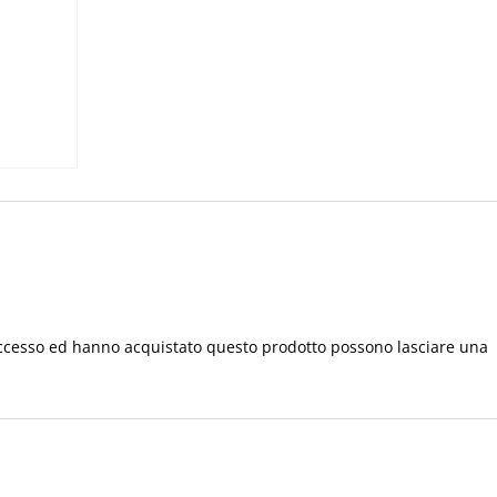
IHS
UVA
SPIGHE
E
ROSE
quantità
accesso ed hanno acquistato questo prodotto possono lasciare una