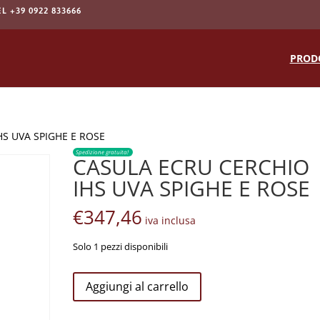
EL +39 0922 833666
Products
search
PROD
HS UVA SPIGHE E ROSE
Spedizione gratuita!
CASULA ECRU CERCHIO
IHS UVA SPIGHE E ROSE
€
347,46
iva inclusa
Solo 1 pezzi disponibili
CASULA
Aggiungi al carrello
ECRU
CERCHIO