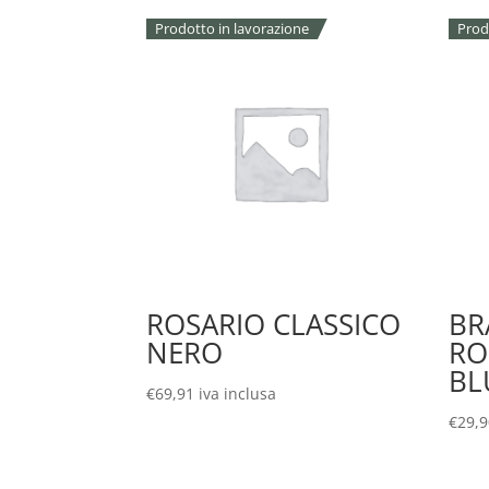
Prodotto in lavorazione
Prod
ROSARIO CLASSICO
BR
NERO
RO
BL
€
69,91
iva inclusa
€
29,