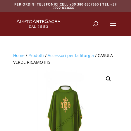
PER ORDINI TELEFONICI CELL +39 380 6807660 | TEL +39
0922 833666
Products
search
RICERCA
Home
/
Prodotti
/
Accessori per la liturgia
/ CASULA
VERDE RICAMO IHS