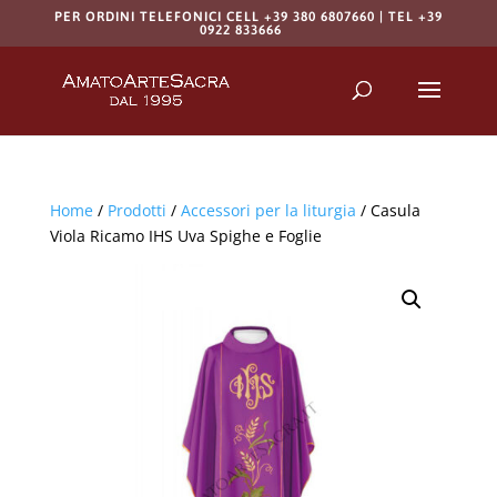
PER ORDINI TELEFONICI CELL +39 380 6807660 | TEL +39
0922 833666
Products
search
RICERCA
Home
/
Prodotti
/
Accessori per la liturgia
/ Casula
Viola Ricamo IHS Uva Spighe e Foglie