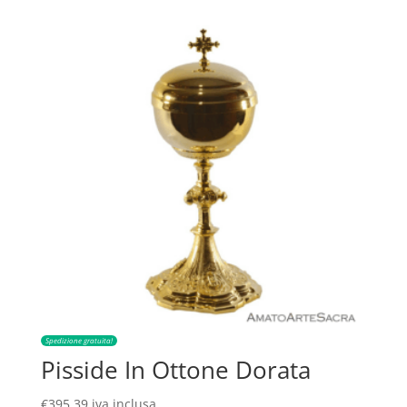
Spedizione gratuita!
Pisside In Ottone Dorata
€
395,39
iva inclusa