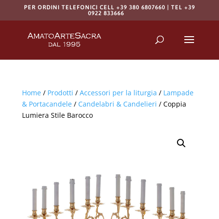
PER ORDINI TELEFONICI CELL +39 380 6807660 | TEL +39
0922 833666
Products
search
RICERCA
Home
/
Prodotti
/
Accessori per la liturgia
/
Lampade
& Portacandele
/
Candelabri & Candelieri
/ Coppia
Lumiera Stile Barocco