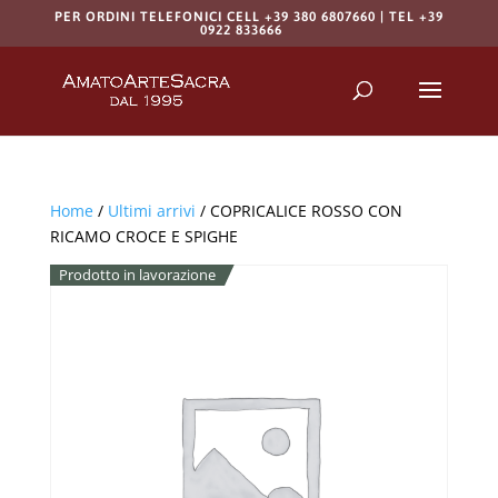
PER ORDINI TELEFONICI CELL +39 380 6807660 | TEL +39
0922 833666
Products
search
RICERCA
Home
/
Ultimi arrivi
/ COPRICALICE ROSSO CON
RICAMO CROCE E SPIGHE
Prodotto in lavorazione