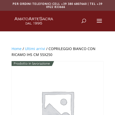
PER ORDINI TELEFONICI CELL +39 380 6807660 | TEL +39
0922 833666
Products
search
RICERCA
Home
/
Ultimi arrivi
/ COPRILEGGIO BIANCO CON
RICAMO IHS CM 55X250
Prodotto in lavorazione