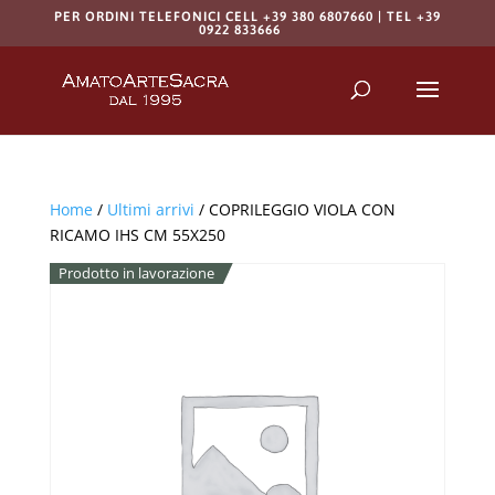
PER ORDINI TELEFONICI CELL +39 380 6807660 | TEL +39
0922 833666
Products
search
RICERCA
Home
/
Ultimi arrivi
/ COPRILEGGIO VIOLA CON
RICAMO IHS CM 55X250
Prodotto in lavorazione