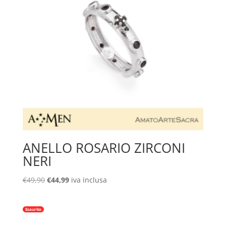
ANELLO ROSARIO ZIRCONI
NERI
Il
Il
€
49,90
€
44,99
iva inclusa
prezzo
prezzo
originale
attuale
Esaurito
era:
è:
€49,90.
€44,99.