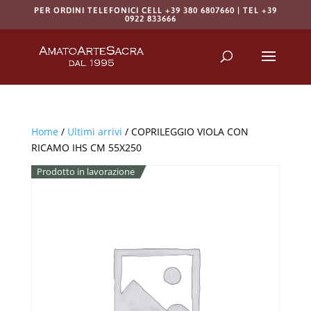
PER ORDINI TELEFONICI CELL +39 380 6807660 | TEL +39
0922 833666
Products
search
RICERCA
Home
/
Ultimi arrivi
/ COPRILEGGIO VIOLA CON
RICAMO IHS CM 55X250
Prodotto in lavorazione