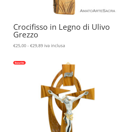
Crocifisso in Legno di Ulivo
Grezzo
Fascia
€
25,00
-
€
29,89
iva inclusa
di
prezzo:
Esaurito
da
€25,00
a
€29,89