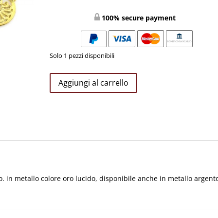
100% secure payment
Solo 1 pezzi disponibili
GANCI
Aggiungi al carrello
PER
PIVIALE
O
MANTELLO
COLORE
ORO
quantità
o. in metallo colore oro lucido, disponibile anche in metallo argent