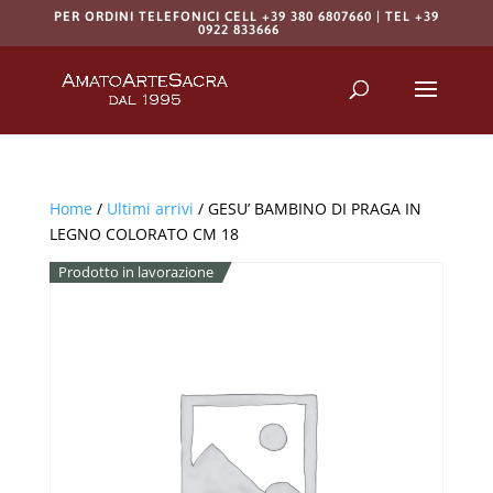
PER ORDINI TELEFONICI CELL +39 380 6807660 | TEL +39
0922 833666
Products
search
RICERCA
Home
/
Ultimi arrivi
/ GESU’ BAMBINO DI PRAGA IN
LEGNO COLORATO CM 18
Prodotto in lavorazione