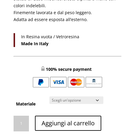
€1.299,99
colori indelebili.
a
Finemente lavorata e dal peso leggero.
€1.549,99
Adatta ad essere esposta all’esterno.
In Resina vuota / Vetroresina
Made In Italy
100% secure payment
Materiale
Gesù
Aggiungi al carrello
Misericordioso
CM