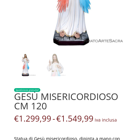
Spedizione gratuita!
GESÙ MISERICORDIOSO
CM 120
Fascia
€
1.299,99
-
€
1.549,99
iva inclusa
di
prezzo:
da
Statua di Gesù misericordioso, dipinta a mano con