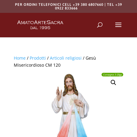
PER ORDINI TELEFONICI CELL +39 380 6807660 | TEL +39
0922 833666
Products
search
RICERCA
Home
/
Prodotti
/
Articoli religiosi
/ Gesù
Misericordioso CM 120
Consegna 3-20gg