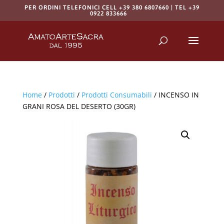
PER ORDINI TELEFONICI CELL +39 380 6807660 | TEL +39
0922 833666
Products
search
RICERCA
Home
/
Prodotti
/
Prodotti Consumabili
/ INCENSO IN
GRANI ROSA DEL DESERTO (30GR)