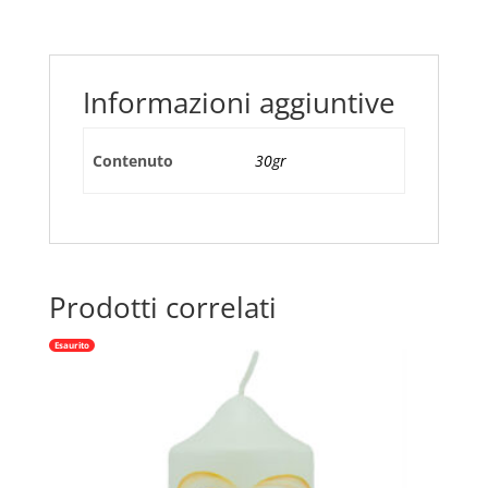
ROSA
DEL
DESERTO
(30GR)
Informazioni aggiuntive
quantità
Contenuto
30gr
Prodotti correlati
Esaurito